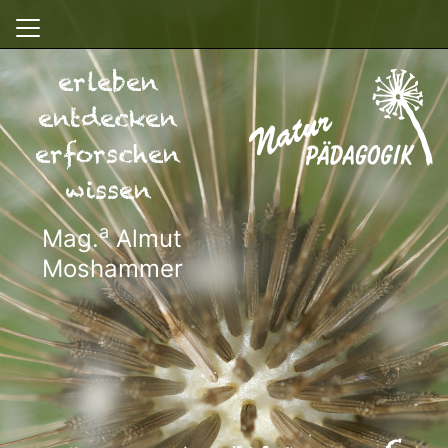
erleben
entdecken
erforschen
wissen
a
Mag.
Almut
Moshammer